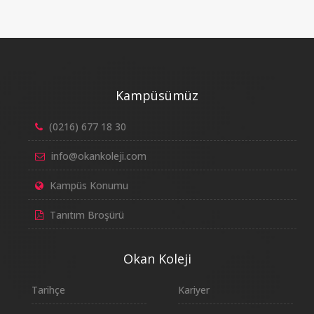
Kampüsümüz
(0216) 677 18 30
info@okankoleji.com
Kampüs Konumu
Tanıtım Broşürü
Okan Koleji
Tarihçe
Kariyer