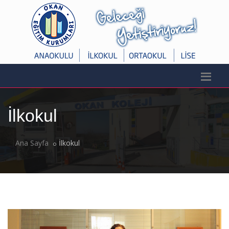
İlkokul
Ana Sayfa
İlkokul