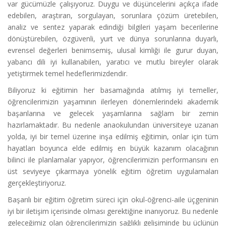
var gücümüzle çalışıyoruz. Duygu ve düşüncelerini açıkça ifade
edebilen, araştıran, sorgulayan, sorunlara çözüm üretebilen,
analiz ve sentez yaparak edindiği bilgileri yaşam becerilerine
dönüştürebilen, özgüvenli, yurt ve dünya sorunlarına duyarlı,
evrensel değerleri benimsemiş, ulusal kimliği ile gurur duyan,
yabancı dili iyi kullanabilen, yaratıcı ve mutlu bireyler olarak
yetiştirmek temel hedeflerimizdendir.
Biliyoruz ki eğitimin her basamağında atılmış iyi temeller,
öğrencilerimizin yaşamının ilerleyen dönemlerindeki akademik
başarılarına ve gelecek yaşamlarına sağlam bir zemin
hazırlamaktadır. Bu nedenle anaokulundan üniversiteye uzanan
yolda, iyi bir temel üzerine inşa edilmiş eğitimin, onlar için tüm
hayatları boyunca elde edilmiş en büyük kazanım olacağının
bilinci ile planlamalar yapıyor, öğrencilerimizin performansını en
üst seviyeye çıkarmaya yönelik eğitim öğretim uygulamaları
gerçekleştiriyoruz.
Başarılı bir eğitim öğretim süreci için okul-öğrenci-aile üçgeninin
iyi bir iletişim içerisinde olması gerektiğine inanıyoruz. Bu nedenle
geleceğimiz olan öğrencilerimizin sağlıklı gelişiminde bu üçlünün