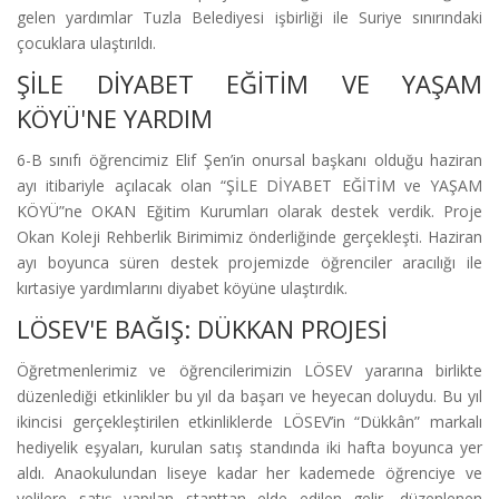
gelen yardımlar Tuzla Belediyesi işbirliği ile Suriye sınırındaki
çocuklara ulaştırıldı.
ŞİLE DİYABET EĞİTİM VE YAŞAM
KÖYÜ'NE YARDIM
6-B sınıfı öğrencimiz Elif Şen’in onursal başkanı olduğu haziran
ayı itibariyle açılacak olan “ŞİLE DİYABET EĞİTİM ve YAŞAM
KÖYÜ”ne OKAN Eğitim Kurumları olarak destek verdik. Proje
Okan Koleji Rehberlik Birimimiz önderliğinde gerçekleşti. Haziran
ayı boyunca süren destek projemizde öğrenciler aracılığı ile
kırtasiye yardımlarını diyabet köyüne ulaştırdık.
LÖSEV'E BAĞIŞ: DÜKKAN PROJESİ
Öğretmenlerimiz ve öğrencilerimizin LÖSEV yararına birlikte
düzenlediği etkinlikler bu yıl da başarı ve heyecan doluydu. Bu yıl
ikincisi gerçekleştirilen etkinliklerde LÖSEV’in “Dükkân” markalı
hediyelik eşyaları, kurulan satış standında iki hafta boyunca yer
aldı. Anaokulundan liseye kadar her kademede öğrenciye ve
velilere satış yapılan stanttan elde edilen gelir, düzenlenen