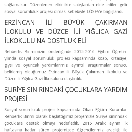
sağlamaktır. Düzenlenen etkinlikte satışlardan elde edilen gelir
sosyal sorumluluk projesi olması sebebiyle LÖSEV’e bağışlandı.
ERZİNCAN İLİ BÜYÜK ÇAKIRMAN
İLOKULU VE DÜZCE İLİ YIĞLICA GAZİ
İLKOKULU'NA DOSTLUK ELİ
Rehberlik Birimimizin önderliğinde 2015-2016 Eğitim Öğretim
yılında sosyal sorumluluk projesi kapsamında kitap, kırtasiye,
giysi ve oyuncak yardımlarımızı ayrıntılı araştırmalar sonucu
belirlemiş olduğumuz Erzincan ili Büyük Çakırman İlkokulu ve
Düzce ili Yığılca Gazi İlkokuluna ulaştırdık.
SURİYE SINIRINDAKİ ÇOCUKLARA YARDIM
PROJESİ
Sosyal sorumluluk projesi kapsamında Okan Eğitim Kurumları
Rehberlik Birimi olarak başlattığımız projemizle Suriye sınırındaki
çocuklara destek olmayı hedefledik. 2015 Aralık ayının ilk
haftasına kadar süren projemizde öğrencilerimiz aracılığı ile