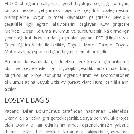
EKO-Okul eğitim çalışması; yerel biyolojik çeşitliliği koruyan,
tanıtan nesiller yetiştirmek; biyolojik çeşitlilik sözleşmesinin
prensiplerine uygun bilimsel kaynaklar geliştirerek biyolojik
çeşitlilikle ilgili eğitim aktivitelerini sağlayan KEW (İngiltere
Merkezli Doğa Koruma Kurumu) ve sürdürülebilir kalkınma için
çevre eğitimi konusunda çalışmalar yapan FEE (Uluslararası
Çevre Eğitim Vakfı) ile birlikte, Toyota Motor Europe (Toyota
Motor Avrupa) sponsorluğunda yürütülen bir projedir.
Bu proje kapsamında çeşitli etkinliklere katılan öğrencilerimiz
okul ve çevreleriyle ilgili biyolojik çeşitlilik anlamında bilinç
oluşturdular. Proje sonunda öğrencilerimiz ve koordinatörleri
okulumuz adına Büyük Bitki Avı (Great Plant Hunt) sertifikalarını
aldılar.
LÖSEV'E BAĞIŞ
Yabancı Diller Bölümümüz tarafından hazırlanan Geleneksel
Okanville Fair etkinliğini gerçekleştirdik. Sosyal sorumluluk projesi
olan Okanville Fair etkinliğinin amacı öğrencilerimizin yabancı
dillerini etkin bir şekilde kullanarak alışveriş yapmalarını