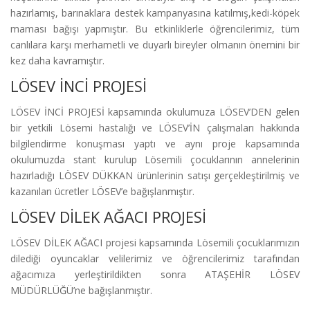
hazırlamış, barınaklara destek kampanyasına katılmış,kedi-köpek
maması bağışı yapmıştır. Bu etkinliklerle öğrencilerimiz, tüm
canlılara karşı merhametli ve duyarlı bireyler olmanın önemini bir
kez daha kavramıştır.
LÖSEV İNCİ PROJESİ
LÖSEV İNCİ PROJESİ kapsamında okulumuza LÖSEV’DEN gelen
bir yetkili Lösemi hastalığı ve LÖSEV’İN çalışmaları hakkında
bilgilendirme konuşması yaptı ve aynı proje kapsamında
okulumuzda stant kurulup Lösemili çocuklarının annelerinin
hazırladığı LÖSEV DÜKKAN ürünlerinin satışı gerçekleştirilmiş ve
kazanılan ücretler LÖSEV’e bağışlanmıştır.
LÖSEV DİLEK AĞACI PROJESİ
LÖSEV DİLEK AĞACI projesi kapsamında Lösemili çocuklarımızın
dilediği oyuncaklar velilerimiz ve öğrencilerimiz tarafından
ağacımıza yerleştirildikten sonra ATAŞEHİR LÖSEV
MÜDÜRLÜĞÜ’ne bağışlanmıştır.