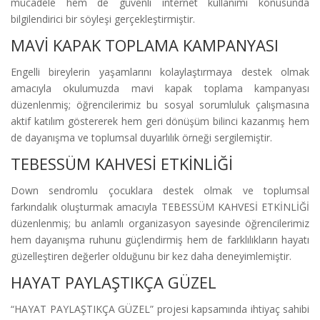
mücadele hem de güvenli internet kullanımı konusunda
bilgilendirici bir söyleşi gerçekleştirmiştir.
MAVİ KAPAK TOPLAMA KAMPANYASI
Engelli bireylerin yaşamlarını kolaylaştırmaya destek olmak
amacıyla okulumuzda mavi kapak toplama kampanyası
düzenlenmiş; öğrencilerimiz bu sosyal sorumluluk çalışmasına
aktif katılım göstererek hem geri dönüşüm bilinci kazanmış hem
de dayanışma ve toplumsal duyarlılık örneği sergilemiştir.
TEBESSÜM KAHVESİ ETKİNLİĞİ
Down sendromlu çocuklara destek olmak ve toplumsal
farkındalık oluşturmak amacıyla TEBESSÜM KAHVESİ ETKİNLİĞİ
düzenlenmiş; bu anlamlı organizasyon sayesinde öğrencilerimiz
hem dayanışma ruhunu güçlendirmiş hem de farklılıkların hayatı
güzelleştiren değerler olduğunu bir kez daha deneyimlemiştir.
HAYAT PAYLAŞTIKÇA GÜZEL
“HAYAT PAYLAŞTIKÇA GÜZEL” projesi kapsamında ihtiyaç sahibi