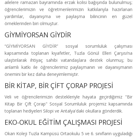
ailelere ramazan bayramında erzak kolisi bağışında bulunulmuş;
öğrencilerimizin ve öğretmenlerimizin katkılarıyla hazırlanan
yardımlar, dayanışma ve paylaşma bilincinin en güzel
örneklerinden biri olmuştur.
GİYMİYORSAN GİYDİR
“GİYMİYORSAN GİYDİR” sosyal sorumluluk çalışması
kapsamında toplanan kıyafetler, Tuzla Gönül Elleri Çarşısı’na
ulaştırılarak ihtiyaç sahibi vatandaşlara destek olunmuş; bu
anlamlı katkı ile öğrencilerimiz paylaşmanın ve dayanışmanın
önemini bir kez daha deneyimlemiştir.
BİR KİTAP, BİR ÇİFT ÇORAP PROJESİ
Veli ve öğrencilerimizin destekleriyle hayata geçirdiğimiz "Bir
Kitap Bir Çift Çorap" Sosyal Sorumluluk projemiz kapsamında
toplanan hediyeleri Silopi ve Antalya'daki okullara gönderdik.
EKO-OKUL EĞİTİM ÇALIŞMASI PROJESİ
Okan Koleji Tuzla Kampüsü Ortaokulu 5 ve 6. sınıfların uyguladığı