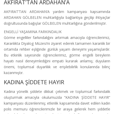
AKFIRAT’TAN ARDAHAN’A
AKFIRAT’TAN ARDAHAN’A yardım kampanyası kapsamında
ARDAHAN GÖLBELEN muhtarlığıyla bağlantıya geçilip ihtiyaçlar
doğrultusunda bağışlar GÖLBELEN muhtarlığına gönderilmiştir.
ENGELLİ YAŞAMINA FARKINDALIK
Görme engelliler farkındalığını artırmak amacıyla öğrencilerimiz,
Karanlıkta Diyalog Müzesi’ni ziyaret ederek tamamen karanlık bir
ortamda rehber eşliğinde günlük yaşam deneyimi yaşamışlardır.
Bu etkinlik sayesinde öğrencilerimiz, görme engelli bireylerin
hayatı nasıl deneyimlediğini empati kurarak anlamış; duyuların
önemi, toplumsal duyarlılık ve erişilebilirlik konularında bilinç
kazanmıştır.
KADINA ŞİDDETE HAYIR
Kadına yönelik şiddete dikkat çekmek ve toplumsal farkındalık
oluşturmak amacıyla okulumuzda “KADINA ŞİDDETE HAYIR”
kampanyası düzenlenmiş; etkinlik kapsamında davet edilen kadın
polis memuru öğrencilerimizle bir araya gelerek hem şiddetle