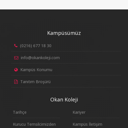
Kampüsümüz
(0216) 677 18 30
info@okankoleji.com
Kampüs Konumu
Tanıtım Broşürü
Okan Koleji
Tarihçe
Kariyer
Kurucu Temsilcimizden
Kampüs İletişim