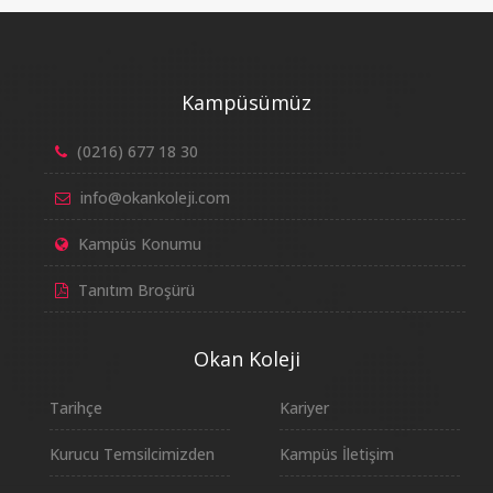
Kampüsümüz
(0216) 677 18 30
info@okankoleji.com
Kampüs Konumu
Tanıtım Broşürü
Okan Koleji
Tarihçe
Kariyer
Kurucu Temsilcimizden
Kampüs İletişim