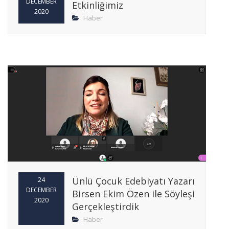
DECEMBER
Etkinliğimiz
2020
Haber
Ünlü Çocuk Edebiyatı Yazarı
24
DECEMBER
Birsen Ekim Özen ile Söyleşi
2020
Gerçekleştirdik
Haber